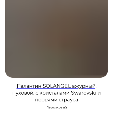
Палантин SOLANGEL ажурный,
пуховой, с кристалами Swarovski и
перьями страуса
Персиковый