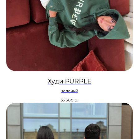
Худи PURPLE
Зелёный
53 300
р.