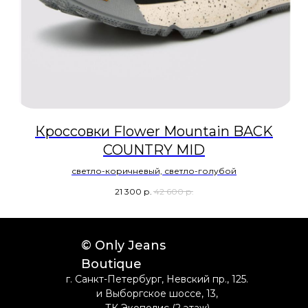
Кроссовки Flower Mountain BACK
COUNTRY MID
светло-коричневый, светло-голубой
21 300
р.
42 600
р.
© Only Jeans
Boutique
г. Санкт-Петербург, Невский пр., 125.
и Выборгское шоссе, 13,
ТК Экополис (2 этаж)