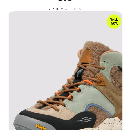
чёрный
21 300
р.
42 600
р.
SALE
-50%