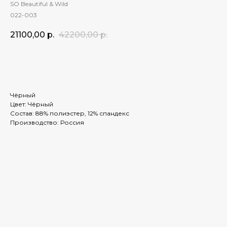
SO Beautiful & Wild
022-003
21100,00
р.
42200,00
р.
ЗАКАЗАТЬ
Чёрный
Цвет: Чёрный
Состав: 88% полиэстер, 12% спандекс
Производство: Россия