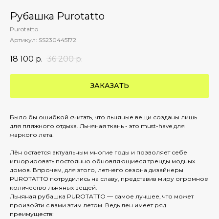
Рубашка Purotatto
Purotatto
Артикул:
SS230445172
18 100
р.
36 200
р.
ЗАКАЗАТЬ
Было бы ошибкой считать, что льняные вещи созданы лишь
для пляжного отдыха. Льняная ткань - это must-have для
жаркого лета.
Лён остается актуальным многие годы и позволяет себе
игнорировать постоянно обновляющиеся тренды модных
домов. Впрочем, для этого, летнего сезона дизайнеры
PUROTATTO потрудились на славу, представив миру огромное
количество льняных вещей.
Льняная рубашка PUROTATTO — самое лучшее, что может
произойти с вами этим летом. Ведь лен имеет ряд
преимуществ: