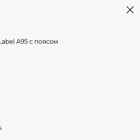
Label A95 с поясом
%