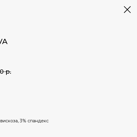
VA
00
р.
 вискоза, 3% спандекс