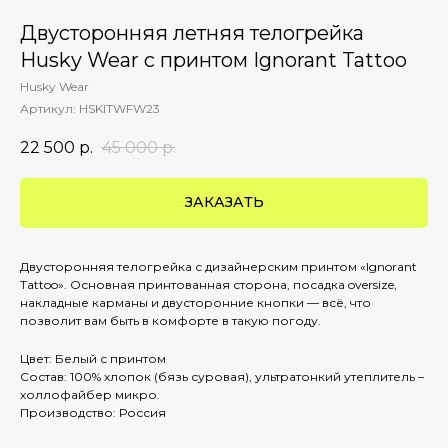
Двусторонняя летняя телогрейка
Husky Wear с принтом Ignorant Tattoo
Husky Wear
Артикул:
HSKITWFW23
22 500
р.
45 000
р.
ЗАКАЗАТЬ
Двусторонняя телогрейка с дизайнерским принтом «Ignorant
Tattoo». Основная принтованная сторона, посадка oversize,
накладные карманы и двусторонние кнопки — всё, что
позволит вам быть в комфорте в такую погоду.
Цвет: Белый с принтом
Состав: 100% хлопок (бязь суровая), ультратонкий утеплитель –
холлофайбер микро.
Производство: Россия